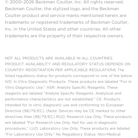
© 2000-2026 Beckman Coulter, Inc. All rights reserved.
Beckman Coulter, the stylized logo, and the Beckman
Coulter product and service marks mentioned herein are
trademarks or registered trademarks of Beckman Coulter,
Inc. in the United States and other countries. All other
trademarks are the property of their respective owners.
NOT ALL PRODUCTS ARE AVAILABLE IN ALL COUNTRIES.
PRODUCT AVAILABILITY AND REGULATORY STATUS DEPENDS ON
COUNTRY REGISTRATION PER APPLICABLE REGULATIONS The
listed regulatory status for products correspond to one of the below:
IVD: In Vitro Diagnostic Products. These products are labeled "For In
Vitro Diagnostic Use." ASR: Analyte Specific Reagents. These
reagents are labeled "Analyte Specific Reagents. Analytical and
performance characteristics are not established." CE: Products
intended for in vitro diagnostic use and conforming to European
Directive (98/79/EC). (Note: Devices may be CE marked to other
directives than (98/79/EC) RUO: Research Use Only. These products
are labeled "For Research Use Only. Not for use in diagnostic
procedures." LUO: Laboratory Use Only. These products are labeled
"For Laboratory Use Only." No Regulatory Status: Non-Medical