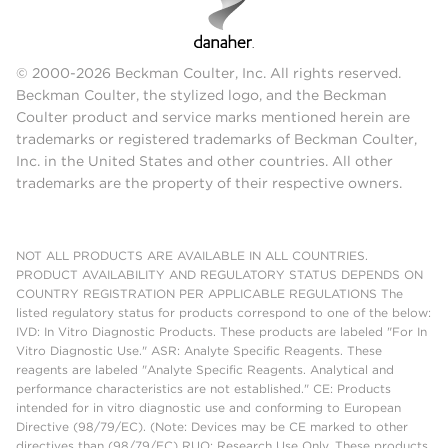
© 2000-2026 Beckman Coulter, Inc. All rights reserved.
Beckman Coulter, the stylized logo, and the Beckman
Coulter product and service marks mentioned herein are
trademarks or registered trademarks of Beckman Coulter,
Inc. in the United States and other countries. All other
trademarks are the property of their respective owners.
NOT ALL PRODUCTS ARE AVAILABLE IN ALL COUNTRIES.
PRODUCT AVAILABILITY AND REGULATORY STATUS DEPENDS ON
COUNTRY REGISTRATION PER APPLICABLE REGULATIONS The
listed regulatory status for products correspond to one of the below:
IVD: In Vitro Diagnostic Products. These products are labeled "For In
Vitro Diagnostic Use." ASR: Analyte Specific Reagents. These
reagents are labeled "Analyte Specific Reagents. Analytical and
performance characteristics are not established." CE: Products
intended for in vitro diagnostic use and conforming to European
Directive (98/79/EC). (Note: Devices may be CE marked to other
directives than (98/79/EC) RUO: Research Use Only. These products