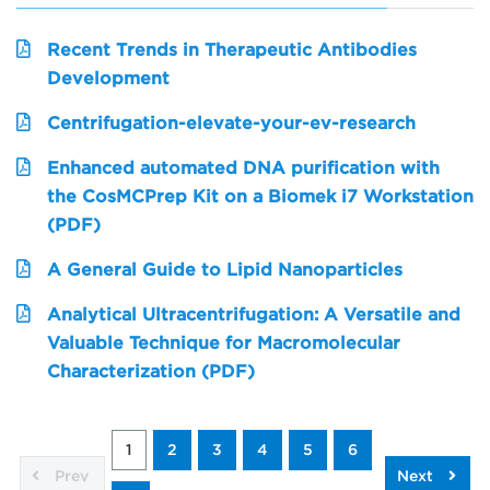
Recent Trends in Therapeutic Antibodies
Development
Centrifugation-elevate-your-ev-research
Enhanced automated DNA purification with
the CosMCPrep Kit on a Biomek i7 Workstation
(PDF)
A General Guide to Lipid Nanoparticles
Analytical Ultracentrifugation: A Versatile and
Valuable Technique for Macromolecular
Characterization (PDF)
1
2
3
4
5
6
Prev
Next