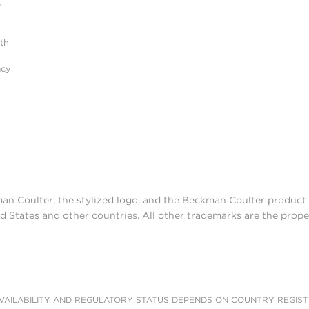
r
ith
acy
man Coulter, the stylized logo, and the Beckman Coulter produc
d States and other countries. All other trademarks are the prope
AILABILITY AND REGULATORY STATUS DEPENDS ON COUNTRY REGISTRATI