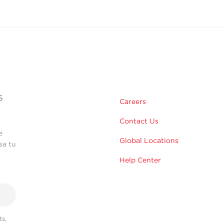
s
Careers
Contact Us
e
Global Locations
sa tu
Help Center
s,