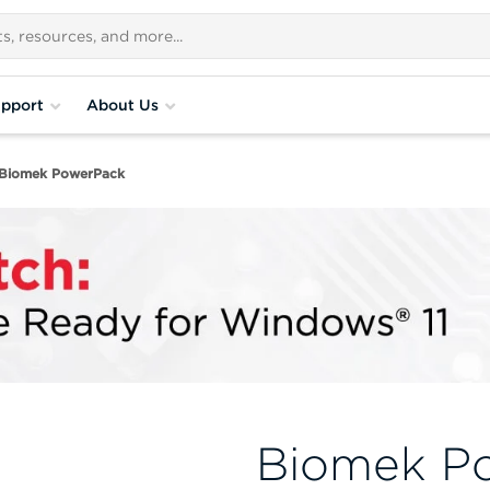
pport
About Us
Biomek PowerPack
Biomek P