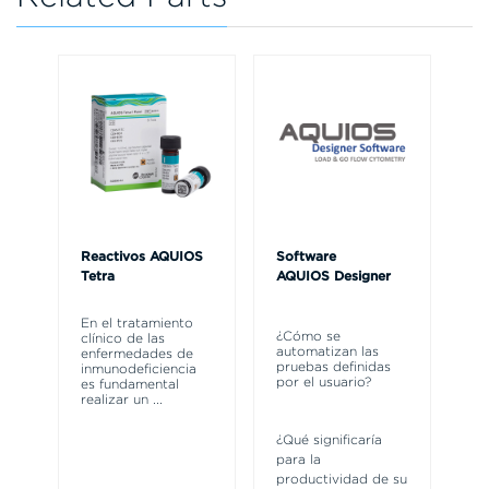
Reactivos AQUIOS
Software
AQ
Tetra
AQUIOS Designer
So
IV
En el tratamiento
¿Cómo se
clínico de las
AQ
automatizan las
enfermedades de
So
pruebas definidas
inmunodeficiencia
fl
por el usuario?
es fundamental
fr
realizar un
...
el
fo
¿Qué significaría
para la
productividad de su