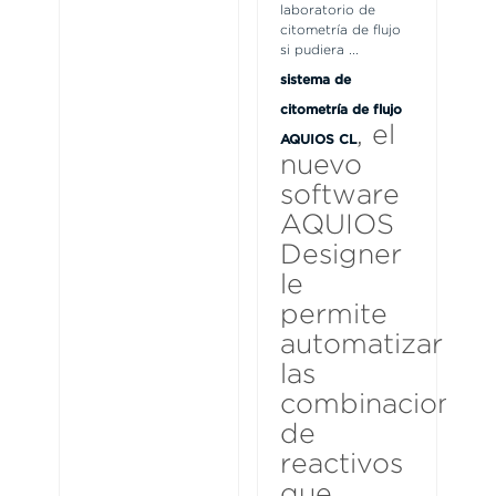
laboratorio de
citometría de flujo
si pudiera
...
sistema de
citometría de flujo
, el
AQUIOS CL
nuevo
software
AQUIOS
Designer
le
permite
automatizar
las
combinaciones
de
reactivos
que