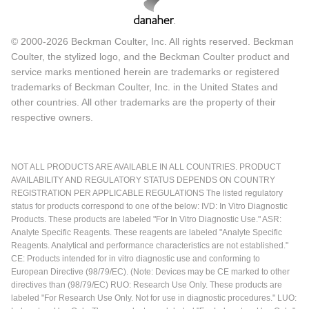
© 2000-2026 Beckman Coulter, Inc. All rights reserved. Beckman
Coulter, the stylized logo, and the Beckman Coulter product and
service marks mentioned herein are trademarks or registered
trademarks of Beckman Coulter, Inc. in the United States and
other countries. All other trademarks are the property of their
respective owners.
NOT ALL PRODUCTS ARE AVAILABLE IN ALL COUNTRIES. PRODUCT
AVAILABILITY AND REGULATORY STATUS DEPENDS ON COUNTRY
REGISTRATION PER APPLICABLE REGULATIONS The listed regulatory
status for products correspond to one of the below: IVD: In Vitro Diagnostic
Products. These products are labeled "For In Vitro Diagnostic Use." ASR:
Analyte Specific Reagents. These reagents are labeled "Analyte Specific
Reagents. Analytical and performance characteristics are not established."
CE: Products intended for in vitro diagnostic use and conforming to
European Directive (98/79/EC). (Note: Devices may be CE marked to other
directives than (98/79/EC) RUO: Research Use Only. These products are
labeled "For Research Use Only. Not for use in diagnostic procedures." LUO: