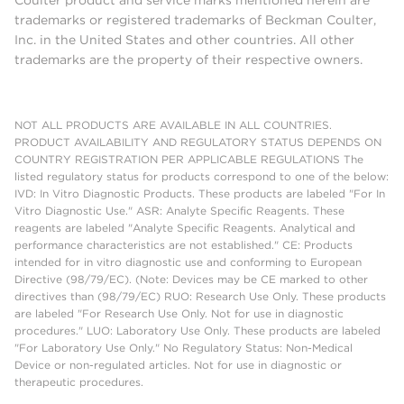
trademarks or registered trademarks of Beckman Coulter,
Inc. in the United States and other countries. All other
trademarks are the property of their respective owners.
NOT ALL PRODUCTS ARE AVAILABLE IN ALL COUNTRIES.
PRODUCT AVAILABILITY AND REGULATORY STATUS DEPENDS ON
COUNTRY REGISTRATION PER APPLICABLE REGULATIONS The
listed regulatory status for products correspond to one of the below:
IVD: In Vitro Diagnostic Products. These products are labeled "For In
Vitro Diagnostic Use." ASR: Analyte Specific Reagents. These
reagents are labeled "Analyte Specific Reagents. Analytical and
performance characteristics are not established." CE: Products
intended for in vitro diagnostic use and conforming to European
Directive (98/79/EC). (Note: Devices may be CE marked to other
directives than (98/79/EC) RUO: Research Use Only. These products
are labeled "For Research Use Only. Not for use in diagnostic
procedures." LUO: Laboratory Use Only. These products are labeled
"For Laboratory Use Only." No Regulatory Status: Non-Medical
Device or non-regulated articles. Not for use in diagnostic or
therapeutic procedures.