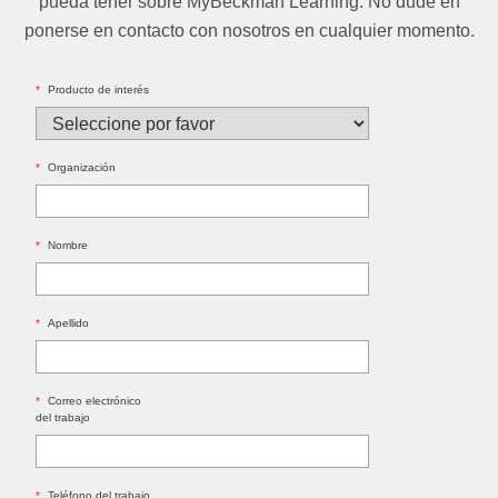
pueda tener sobre MyBeckman Learning. No dude en
ponerse en contacto con nosotros en cualquier momento.
*
Producto de interés
*
Organización
*
Nombre
*
Apellido
*
Correo electrónico
del trabajo
*
Teléfono del trabajo