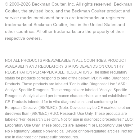
© 2000-2026 Beckman Coulter, Inc. All rights reserved. Beckman
Coulter, the stylized logo, and the Beckman Coulter product and
service marks mentioned herein are trademarks or registered
trademarks of Beckman Coulter, Inc. in the United States and
other countries. All other trademarks are the property of their
respective owners.
NOT ALL PRODUCTS ARE AVAILABLE IN ALL COUNTRIES. PRODUCT
AVAILABILITY AND REGULATORY STATUS DEPENDS ON COUNTRY
REGISTRATION PER APPLICABLE REGULATIONS The listed regulatory
status for products correspond to one of the below: IVD: In Vitro Diagnostic
Products. These products are labeled "For In Vitro Diagnostic Use." ASR:
Analyte Specific Reagents. These reagents are labeled "Analyte Specific
Reagents. Analytical and performance characteristics are not established."
CE: Products intended for in vitro diagnostic use and conforming to
European Directive (98/79/EC). (Note: Devices may be CE marked to other
directives than (98/79/EC) RUO: Research Use Only. These products are
labeled "For Research Use Only. Not for use in diagnostic procedures." LUO:
Laboratory Use Only. These products are labeled "For Laboratory Use Only."
No Regulatory Status: Non-Medical Device or non-regulated articles. Not for
use in diagnostic or therapeutic procedures.