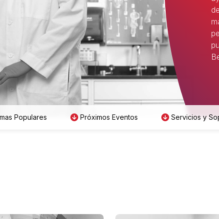
de
má
pe
pu
Be
mas Populares
Próximos Eventos
Servicios y So