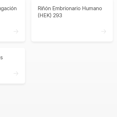
ugación
Riñón Embrionario Humano
(HEK) 293
->
->
as
->