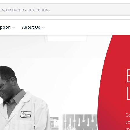
pport
About Us
Co
se
ay