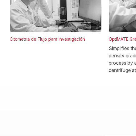
OptiMATE Gra
Citometría de Flujo para Investigación
Simplifies t
density gradi
process by a
centrifuge s