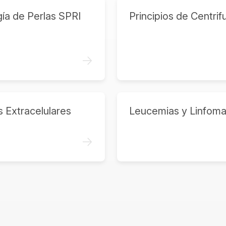
ía de Perlas SPRI
Principios de Centrif
->
s Extracelulares
Leucemias y Linfom
->