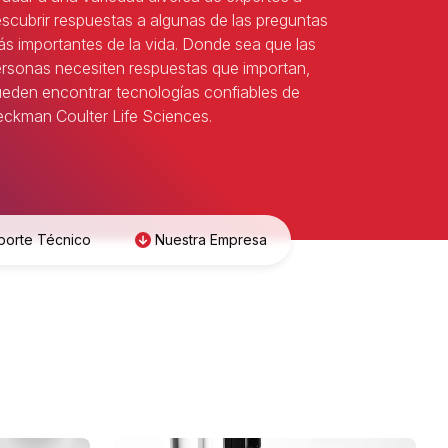
scubrir respuestas a algunas de las preguntas
s importantes de la vida. Donde sea que las
rsonas necesiten respuestas que importan,
eden encontrar tecnologías confiables de
ckman Coulter Life Sciences.
porte Técnico
Nuestra Empresa