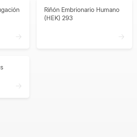
ugación
Riñón Embrionario Humano
(HEK) 293
->
->
as
->