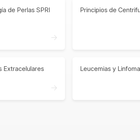
ía de Perlas SPRI
Principios de Centrif
->
s Extracelulares
Leucemias y Linfom
->