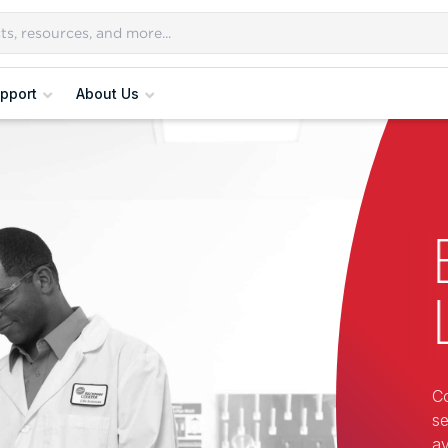
pport
About Us
Co
se
ay