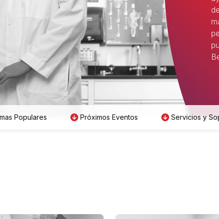
de
má
pe
pu
Be
mas Populares
Próximos Eventos
Servicios y So