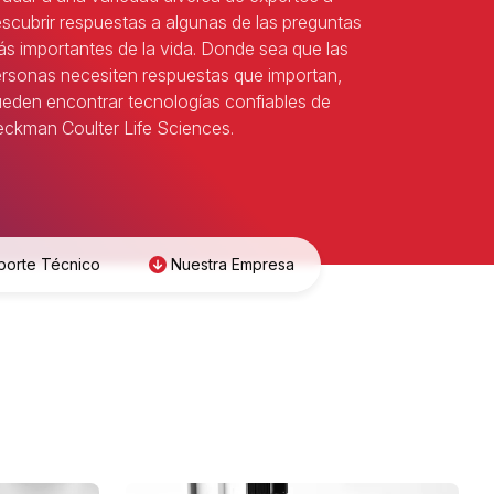
scubrir respuestas a algunas de las preguntas
s importantes de la vida. Donde sea que las
rsonas necesiten respuestas que importan,
eden encontrar tecnologías confiables de
ckman Coulter Life Sciences.
porte Técnico
Nuestra Empresa