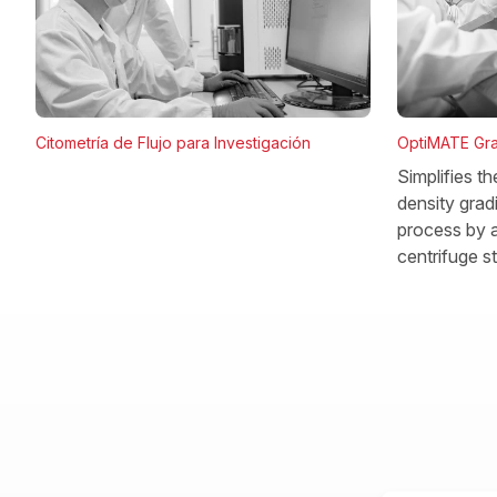
OptiMATE Gra
Citometría de Flujo para Investigación
Simplifies t
density gradi
process by a
centrifuge s