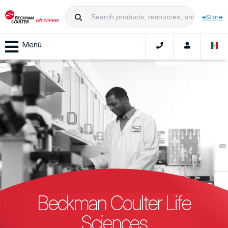
eStore
Menú
Beckman Coulter Life
Sciences