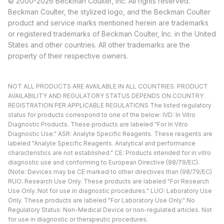
© 2000-2026 Beckman Coulter, Inc. All rights reserved.
Beckman Coulter, the stylized logo, and the Beckman Coulter
product and service marks mentioned herein are trademarks
or registered trademarks of Beckman Coulter, Inc. in the United
States and other countries. All other trademarks are the
property of their respective owners.
NOT ALL PRODUCTS ARE AVAILABLE IN ALL COUNTRIES. PRODUCT
AVAILABILITY AND REGULATORY STATUS DEPENDS ON COUNTRY
REGISTRATION PER APPLICABLE REGULATIONS The listed regulatory
status for products correspond to one of the below: IVD: In Vitro
Diagnostic Products. These products are labeled "For In Vitro
Diagnostic Use." ASR: Analyte Specific Reagents. These reagents are
labeled "Analyte Specific Reagents. Analytical and performance
characteristics are not established." CE: Products intended for in vitro
diagnostic use and conforming to European Directive (98/79/EC).
(Note: Devices may be CE marked to other directives than (98/79/EC)
RUO: Research Use Only. These products are labeled "For Research
Use Only. Not for use in diagnostic procedures." LUO: Laboratory Use
Only. These products are labeled "For Laboratory Use Only." No
Regulatory Status: Non-Medical Device or non-regulated articles. Not
for use in diagnostic or therapeutic procedures.