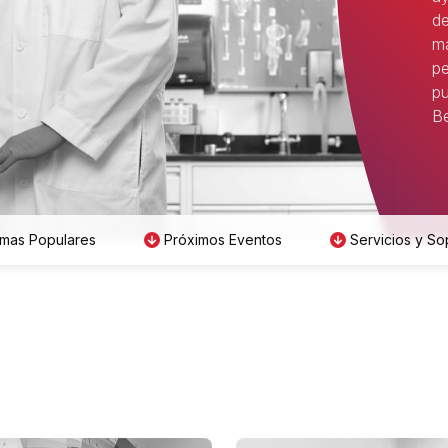
de
má
pe
pu
Be
mas Populares
Próximos Eventos
Servicios y So