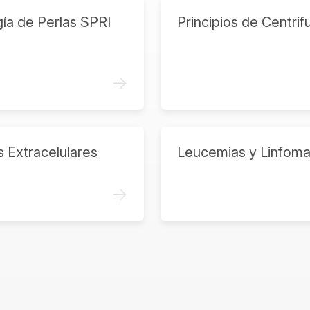
ía de Perlas SPRI
Principios de Centrif
->
s Extracelulares
Leucemias y Linfom
->