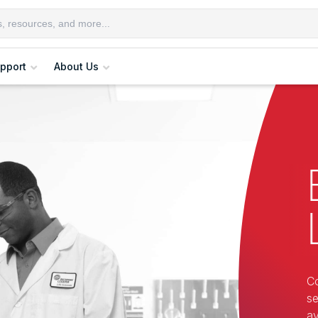
pport
About Us
Co
se
ay