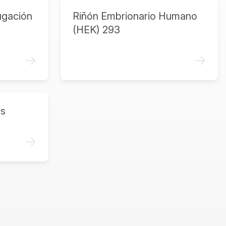
ugación
Riñón Embrionario Humano
(HEK) 293
->
->
as
->