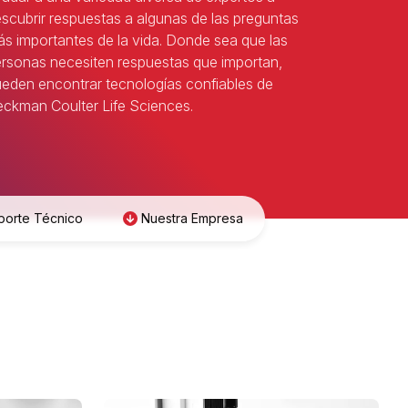
scubrir respuestas a algunas de las preguntas
s importantes de la vida. Donde sea que las
rsonas necesiten respuestas que importan,
eden encontrar tecnologías confiables de
ckman Coulter Life Sciences.
porte Técnico
Nuestra Empresa