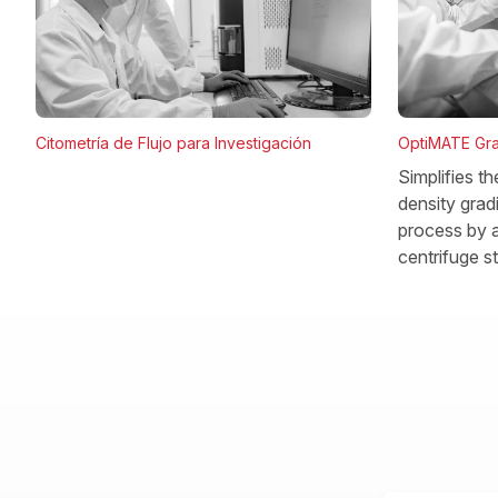
OptiMATE Gra
Citometría de Flujo para Investigación
Simplifies t
density gradi
process by a
centrifuge s