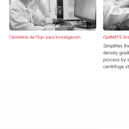
OptiMATE Gra
Citometría de Flujo para Investigación
Simplifies t
density gradi
process by a
centrifuge s