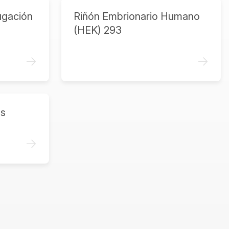
ugación
Riñón Embrionario Humano
(HEK) 293
->
->
as
->