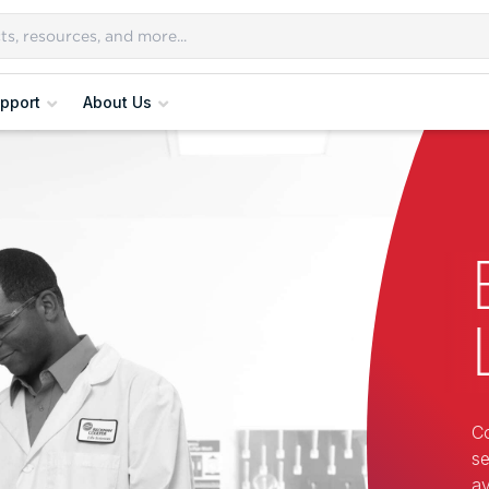
pport
About Us
Co
se
ay