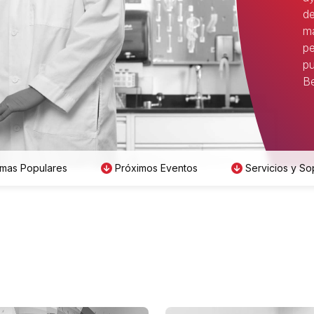
de
má
pe
pu
Be
mas Populares
Próximos Eventos
Servicios y So