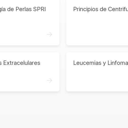
ía de Perlas SPRI
Principios de Centrif
->
s Extracelulares
Leucemias y Linfom
->