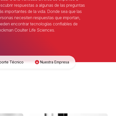
scubrir respuestas a algunas de las preguntas
s importantes de la vida. Donde sea que las
rsonas necesiten respuestas que importan,
eden encontrar tecnologías confiables de
ckman Coulter Life Sciences.
porte Técnico
Nuestra Empresa