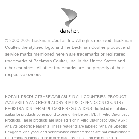
© 2000-2026 Beckman Coulter, Inc. All rights reserved. Beckman
Coulter, the stylized logo, and the Beckman Coulter product and
service marks mentioned herein are trademarks or registered
trademarks of Beckman Coulter, Inc. in the United States and
other countries. All other trademarks are the property of their
respective owners.
NOT ALL PRODUCTS ARE AVAILABLE IN ALL COUNTRIES. PRODUCT
AVAILABILITY AND REGULATORY STATUS DEPENDS ON COUNTRY
REGISTRATION PER APPLICABLE REGULATIONS The listed regulatory
status for products correspond to one of the below: IVD: In Vitro Diagnostic
Products. These products are labeled "For In Vitro Diagnostic Use." ASR:
Analyte Specific Reagents. These reagents are labeled "Analyte Specific
Reagents. Analytical and performance characteristics are not established."
CE: Products intended for in vitro diagnostic use and conforming to