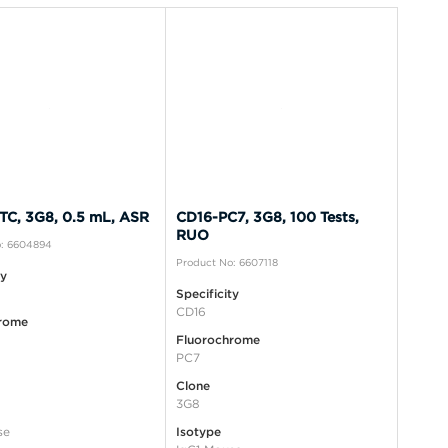
TC, 3G8, 0.5 mL, ASR
CD16-PC7, 3G8, 100 Tests,
RUO
o: 6604894
Product No: 6607118
ty
Specificity
CD16
rome
Fluorochrome
PC7
Clone
3G8
se
Isotype