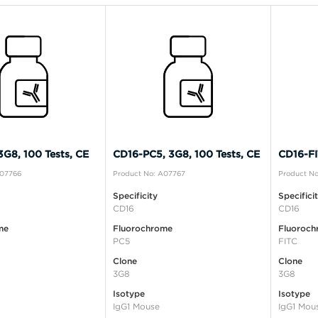
3G8, 100 Tests, CE
CD16-PC5, 3G8, 100 Tests, CE
CD16-FI
A07766
Product No: A07767
Product N
Specificity
Specifici
CD16
CD16
me
Fluorochrome
Fluoroch
PC5
FITC
Clone
Clone
3G8
3G8
Isotype
Isotype
IgG1 Mouse
IgG1 Mou