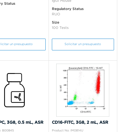
IgG1 Mouse
ry Status
Regulatory Status
RUO
Size
100 Tests
licitar un presupuesto
Solicitar un presupuesto
C, 3G8, 0.5 mL, ASR
CD16-FITC, 3G8, 2 mL, ASR
o: B00845
Product No: IM0814U