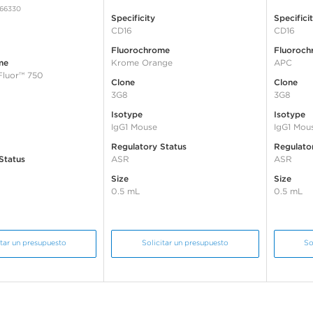
A66330
Specificity
Specifici
CD16
CD16
Fluorochrome
Fluoroch
me
Krome Orange
APC
Fluor™ 750
Clone
Clone
3G8
3G8
Isotype
Isotype
IgG1 Mouse
IgG1 Mou
Regulatory Status
Regulato
Status
ASR
ASR
Size
Size
0.5 mL
0.5 mL
itar un presupuesto
Solicitar un presupuesto
So