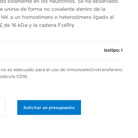
da solamente en los neutrófilos. Se ha observado
 unirse de forma no covalente dentro de la
s NK a un homodímero o heterodímero ligado al
ζ de 16 kDa y la cadena FcεRIγ.
Isotipo: IgG1 de
no es adecuado para el uso de inmunoelectrotransferencia. El 3
olécula CD16.
Solicitar un presupuesto