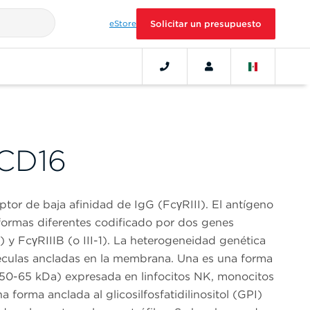
eStore
Solicitar un presupuesto
 CD16
ptor de baja afinidad de IgG (FcγRIII). El antígeno
formas diferentes codificado por dos genes
2) y FcγRIIIB (o III-1). La heterogeneidad genética
éculas ancladas en la membrana. Una es una forma
50-65 kDa) expresada en linfocitos NK, monocitos
 forma anclada al glicosilfosfatidilinositol (GPI)