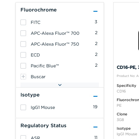
Fluorochrome
3
FITC
2
APC-Alexa Fluor™ 700
2
APC-Alexa Fluor™ 750
2
ECD
2
Pacific Blue™
CD16-PE, 
Product No: 
Buscar
Specificity
CD16
Isotype
Fluorochro
PE
19
IgG1 Mouse
Clone
3G8
Regulatory Status
Isotype
IgG1 Mouse
11
ASR