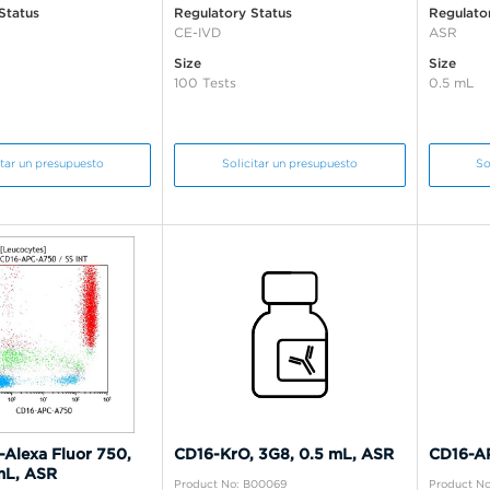
Status
Regulatory Status
Regulato
CE-IVD
ASR
Size
Size
100 Tests
0.5 mL
itar un presupuesto
Solicitar un presupuesto
So
Alexa Fluor 750,
CD16-KrO, 3G8, 0.5 mL, ASR
CD16-AP
mL, ASR
Product No: B00069
Product N