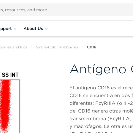
pport
About Us
bodies and Kits
Single-Color Antibodies
CD16
Antígeno
El antígeno CD16 es el rece
CD16 se encuentra en dos 
diferentes: FcγRIIIA (o III-
del CD16 genera otras mol
transmembrana (FcγRIIIA, 
y macrófagos. La otra es una