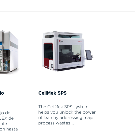
jo
CellMek SPS
The CellMek SPS system
helps you unlock the power
ujo de
of lean by addressing major
LEX de
process wastes
...
Life
con hasta