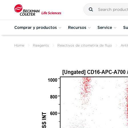
Comprar y productos
Recursos
Service
Su
Home
Reagents
Reactivos de citometría de flujo
Anti