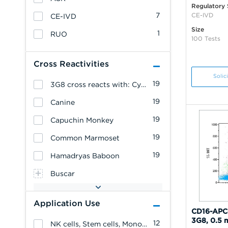
Regulatory 
7
CE-IVD
CE-IVD
Size
1
RUO
100 Tests
Cross Reactivities
Solic
19
3G8 cross reacts with: Cynomolgus Monkey
19
Canine
19
Capuchin Monkey
19
Common Marmoset
19
Hamadryas Baboon
Buscar
Application Use
CD16-APC-
3G8, 0.5 
12
NK cells, Stem cells, Monocytes/Macrophages, Granulocytes, Erythrocytes, Allergenicity, T cells, B cells, Platelets, Leukemia/Lymphoma