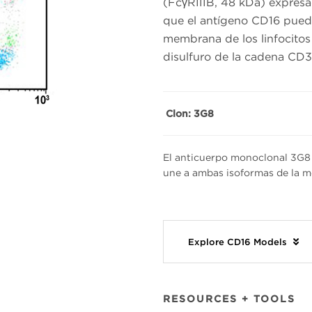
(FcγRIIIB, 48 kDa) expresa
que el antígeno CD16 puede
membrana de los linfocito
disulfuro de la cadena CD3
Clon: 3G8
El anticuerpo monoclonal 3G8 
une a ambas isoformas de la m
Explore CD16 Models
RESOURCES + TOOLS