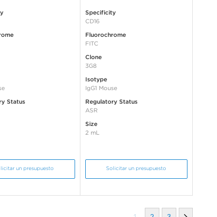
ty
Specificity
CD16
rome
Fluorochrome
FITC
Clone
3G8
Isotype
se
IgG1 Mouse
ry Status
Regulatory Status
ASR
Size
2 mL
licitar un presupuesto
Solicitar un presupuesto
1
2
3