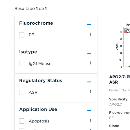
Resultado
1
de
1
Fluorochrome
1
PE
Isotype
1
IgG1 Mouse
APO2.7-PE
Regulatory Status
ASR
Product No: 
1
ASR
Specificity
APO2.7
Application Use
Fluorochro
PE
1
Apoptosis
Clone