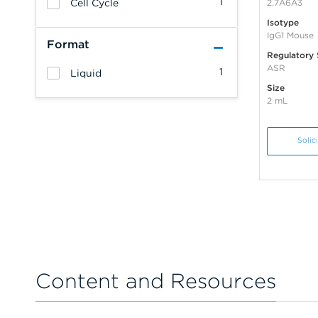
1
Cell Cycle
2.7A6A3
Isotype
IgG1 Mouse
Format
Regulatory 
ASR
1
Liquid
Size
2 mL
Solic
Content and Resources