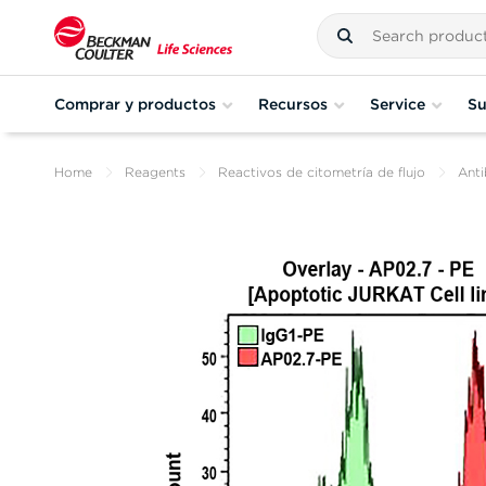
Comprar y productos
Recursos
Service
Su
Home
Reagents
Reactivos de citometría de flujo
Anti