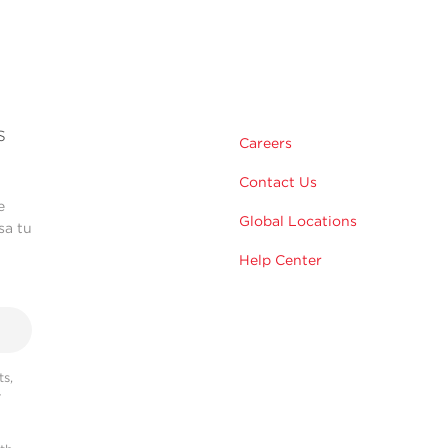
s
Careers
Contact Us
e
Global Locations
sa tu
Help Center
s,
r