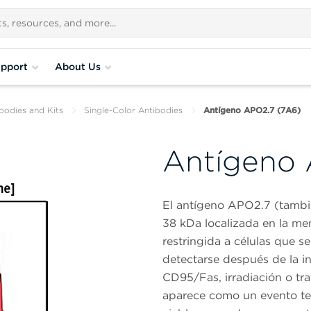
pport
About Us
bodies and Kits
Single-Color Antibodies
Antígeno APO2.7 (7A6)
Antígeno 
El antígeno APO2.7 (tambi
38 kDa localizada en la me
restringida a células que 
detectarse después de la i
CD95/Fas, irradiación o tr
aparece como un evento te