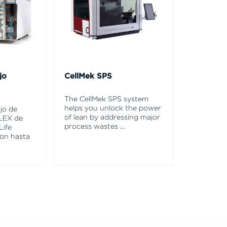
jo
CellMek SPS
The CellMek SPS system
helps you unlock the power
ujo de
of lean by addressing major
LEX de
process wastes
...
Life
con hasta