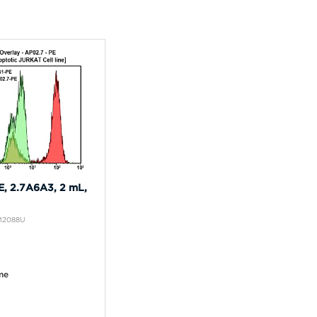
, 2.7A6A3, 2 mL,
IM2088U
me