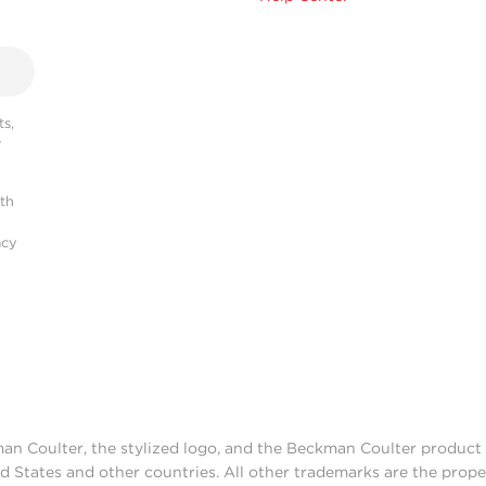
s,
r
ith
acy
man Coulter, the stylized logo, and the Beckman Coulter produc
d States and other countries. All other trademarks are the prope