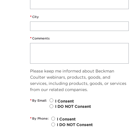
*
City
*
Comments
Please keep me informed about Beckman
Coulter webinars, products, goods, and
services, including products, goods, or services
from our related companies.
*
By Email:
I Consent
I DO NOT Consent
*
By Phone:
I Consent
I DO NOT Consent