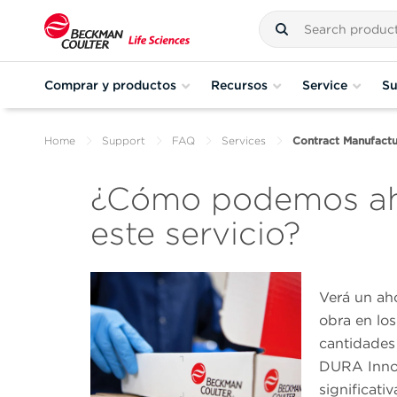
Comprar y productos
Recursos
Service
Su
Home
Support
FAQ
Services
Contract Manufactu
¿Cómo podemos aho
este servicio?
Verá un aho
obra en lo
cantidades 
DURA Innov
significati