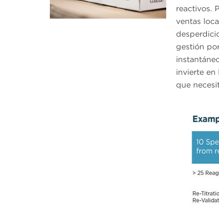
reactivos.
ventas loca
desperdicio
gestión por
instantáneo
invierte en
que necesit