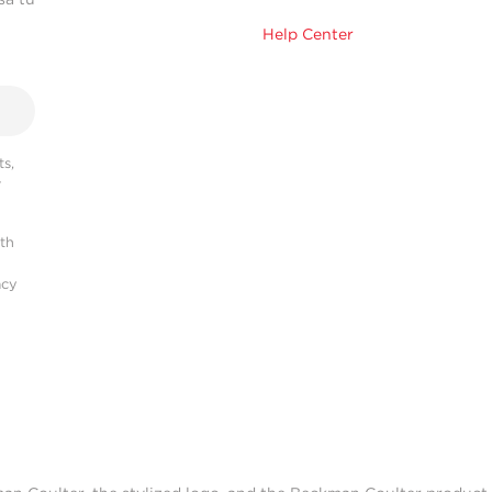
Help Center
s,
r
ith
acy