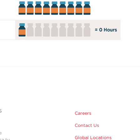
s
Careers
Contact Us
e
Global Locations
sa tu