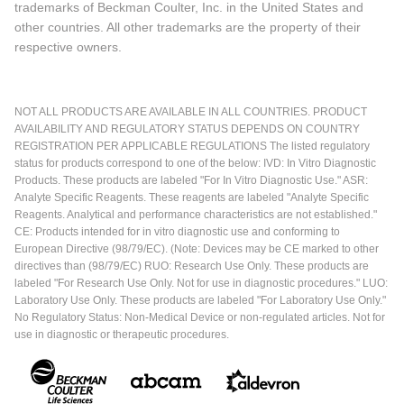
trademarks of Beckman Coulter, Inc. in the United States and
other countries. All other trademarks are the property of their
respective owners.
NOT ALL PRODUCTS ARE AVAILABLE IN ALL COUNTRIES. PRODUCT
AVAILABILITY AND REGULATORY STATUS DEPENDS ON COUNTRY
REGISTRATION PER APPLICABLE REGULATIONS The listed regulatory
status for products correspond to one of the below: IVD: In Vitro Diagnostic
Products. These products are labeled "For In Vitro Diagnostic Use." ASR:
Analyte Specific Reagents. These reagents are labeled "Analyte Specific
Reagents. Analytical and performance characteristics are not established."
CE: Products intended for in vitro diagnostic use and conforming to
European Directive (98/79/EC). (Note: Devices may be CE marked to other
directives than (98/79/EC) RUO: Research Use Only. These products are
labeled "For Research Use Only. Not for use in diagnostic procedures." LUO:
Laboratory Use Only. These products are labeled "For Laboratory Use Only."
No Regulatory Status: Non-Medical Device or non-regulated articles. Not for
use in diagnostic or therapeutic procedures.