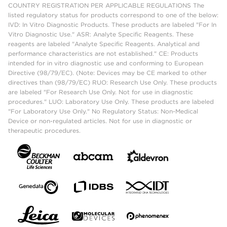
COUNTRY REGISTRATION PER APPLICABLE REGULATIONS The
listed regulatory status for products correspond to one of the below:
IVD: In Vitro Diagnostic Products. These products are labeled "For In
Vitro Diagnostic Use." ASR: Analyte Specific Reagents. These
reagents are labeled "Analyte Specific Reagents. Analytical and
performance characteristics are not established." CE: Products
intended for in vitro diagnostic use and conforming to European
Directive (98/79/EC). (Note: Devices may be CE marked to other
directives than (98/79/EC) RUO: Research Use Only. These products
are labeled "For Research Use Only. Not for use in diagnostic
procedures." LUO: Laboratory Use Only. These products are labeled
"For Laboratory Use Only." No Regulatory Status: Non-Medical
Device or non-regulated articles. Not for use in diagnostic or
therapeutic procedures.