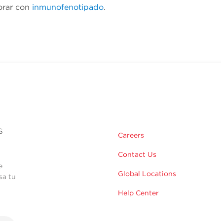
orar con
inmunofenotipado
.
s
Careers
Contact Us
e
Global Locations
sa tu
Help Center