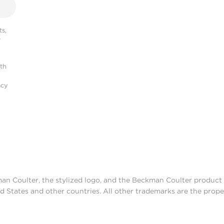
s,
r
ith
acy
man Coulter, the stylized logo, and the Beckman Coulter produc
d States and other countries. All other trademarks are the prope