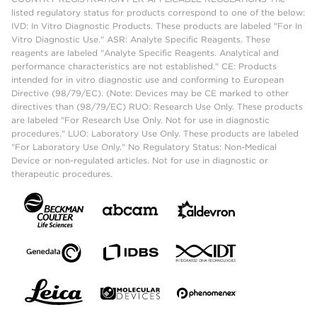
listed regulatory status for products correspond to one of the below:
IVD: In Vitro Diagnostic Products. These products are labeled "For In
Vitro Diagnostic Use." ASR: Analyte Specific Reagents. These
reagents are labeled "Analyte Specific Reagents. Analytical and
performance characteristics are not established." CE: Products
intended for in vitro diagnostic use and conforming to European
Directive (98/79/EC). (Note: Devices may be CE marked to other
directives than (98/79/EC) RUO: Research Use Only. These products
are labeled "For Research Use Only. Not for use in diagnostic
procedures." LUO: Laboratory Use Only. These products are labeled
"For Laboratory Use Only." No Regulatory Status: Non-Medical
Device or non-regulated articles. Not for use in diagnostic or
therapeutic procedures.