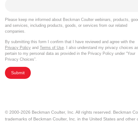
Please keep me informed about Beckman Coulter webinars, products, goo
and services, including products, goods, or services from our related
companies.
By submitting this form I confirm that I have reviewed and agree with the
Privacy Policy
and
Terms of Use
. I also understand my privacy choices a
pertain to my personal data as provided in the Privacy Policy under “Your
Privacy Choices”.
Submit
© 2000-2026 Beckman Coulter, Inc. All rights reserved. Beckman Cou
trademarks of Beckman Coulter, Inc. in the United States and other c