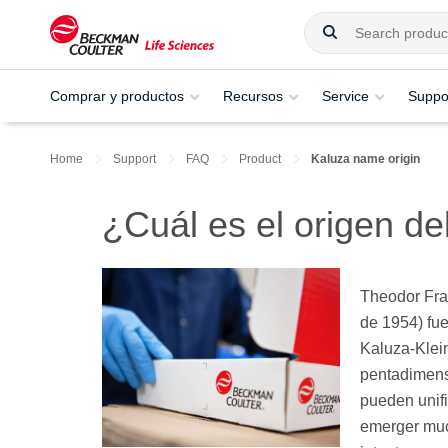
Comprar y productos
Recursos
Service
Suppo
Home
Support
FAQ
Product
Kaluza name origin
¿Cuál es el origen d
Theodor Fra
de 1954) fue
Kaluza-Klei
pentadimens
pueden unif
emerger muc