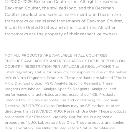
© 2000-2026 Beckman Coulter, Inc. All rights reserved.
Beckman Coulter, the stylized logo, and the Beckman
Coulter product and service marks mentioned herein are
trademarks or registered trademarks of Beckman Coulter,
Inc. in the United States and other countries. All other
trademarks are the property of their respective owners.
NOT ALL PRODUCTS ARE AVAILABLE IN ALL COUNTRIES.
PRODUCT AVAILABILITY AND REGULATORY STATUS DEPENDS ON
COUNTRY REGISTRATION PER APPLICABLE REGULATIONS The
listed regulatory status for products correspond to one of the below:
IVD: In Vitro Diagnostic Products. These products are labeled "For In
Vitro Diagnostic Use." ASR: Analyte Specific Reagents. These
reagents are labeled "Analyte Specific Reagents. Analytical and
performance characteristics are not established." CE: Products
intended for in vitro diagnostic use and conforming to European
Directive (98/79/EC). (Note: Devices may be CE marked to other
directives than (98/79/EC) RUO: Research Use Only. These products
are labeled "For Research Use Only. Not for use in diagnostic
procedures." LUO: Laboratory Use Only. These products are labeled
"For Laboratory Use Only." No Regulatory Status: Non-Medical