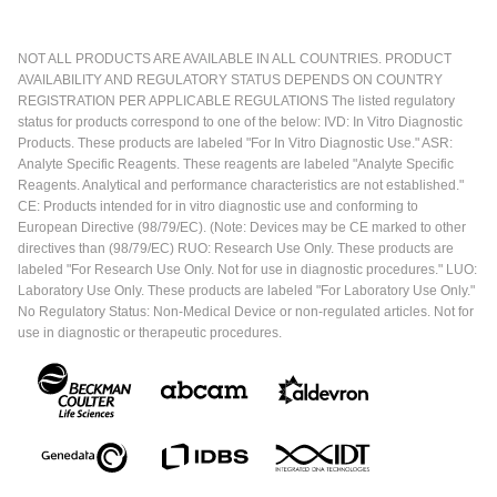
NOT ALL PRODUCTS ARE AVAILABLE IN ALL COUNTRIES. PRODUCT
AVAILABILITY AND REGULATORY STATUS DEPENDS ON COUNTRY
REGISTRATION PER APPLICABLE REGULATIONS The listed regulatory
status for products correspond to one of the below: IVD: In Vitro Diagnostic
Products. These products are labeled "For In Vitro Diagnostic Use." ASR:
Analyte Specific Reagents. These reagents are labeled "Analyte Specific
Reagents. Analytical and performance characteristics are not established."
CE: Products intended for in vitro diagnostic use and conforming to
European Directive (98/79/EC). (Note: Devices may be CE marked to other
directives than (98/79/EC) RUO: Research Use Only. These products are
labeled "For Research Use Only. Not for use in diagnostic procedures." LUO:
Laboratory Use Only. These products are labeled "For Laboratory Use Only."
No Regulatory Status: Non-Medical Device or non-regulated articles. Not for
use in diagnostic or therapeutic procedures.