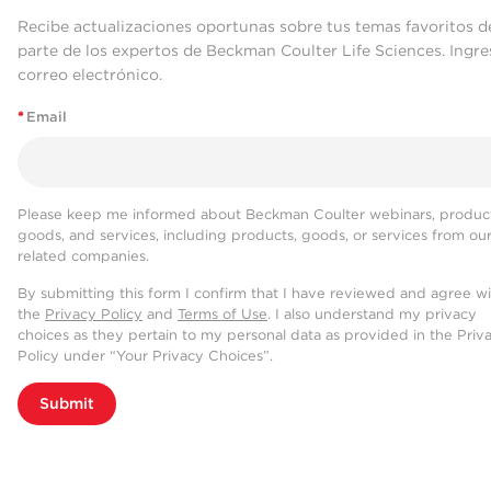
Recibe actualizaciones oportunas sobre tus temas favoritos d
parte de los expertos de Beckman Coulter Life Sciences. Ingre
correo electrónico.
*
Email
Please keep me informed about Beckman Coulter webinars, product
goods, and services, including products, goods, or services from ou
related companies.
By submitting this form I confirm that I have reviewed and agree w
the
Privacy Policy
and
Terms of Use
. I also understand my privacy
choices as they pertain to my personal data as provided in the Priv
Policy under “Your Privacy Choices”.
Submit