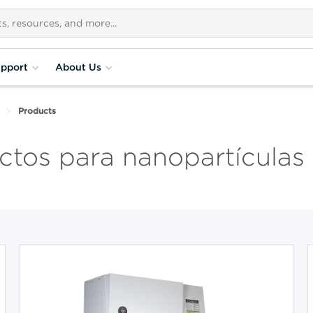
pport
About Us
Products
ctos para nanopartículas 