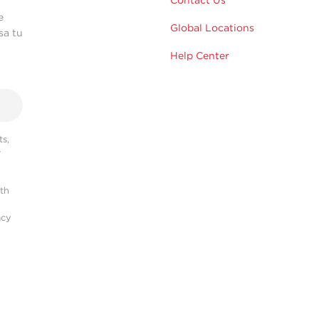
Contact Us
e
Global Locations
sa tu
Help Center
s,
r
ith
acy