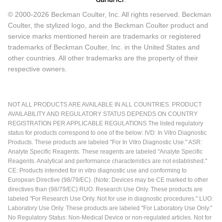
© 2000-2026 Beckman Coulter, Inc. All rights reserved. Beckman
Coulter, the stylized logo, and the Beckman Coulter product and
service marks mentioned herein are trademarks or registered
trademarks of Beckman Coulter, Inc. in the United States and
other countries. All other trademarks are the property of their
respective owners.
NOT ALL PRODUCTS ARE AVAILABLE IN ALL COUNTRIES. PRODUCT
AVAILABILITY AND REGULATORY STATUS DEPENDS ON COUNTRY
REGISTRATION PER APPLICABLE REGULATIONS The listed regulatory
status for products correspond to one of the below: IVD: In Vitro Diagnostic
Products. These products are labeled "For In Vitro Diagnostic Use." ASR:
Analyte Specific Reagents. These reagents are labeled "Analyte Specific
Reagents. Analytical and performance characteristics are not established."
CE: Products intended for in vitro diagnostic use and conforming to
European Directive (98/79/EC). (Note: Devices may be CE marked to other
directives than (98/79/EC) RUO: Research Use Only. These products are
labeled "For Research Use Only. Not for use in diagnostic procedures." LUO:
Laboratory Use Only. These products are labeled "For Laboratory Use Only."
No Regulatory Status: Non-Medical Device or non-regulated articles. Not for