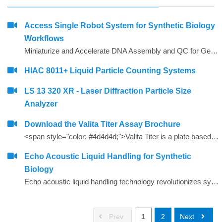
Access Single Robot System for Synthetic Biology
Workflows
Miniaturize and Accelerate DNA Assembly and QC for Gene Synthesis
HIAC 8011+ Liquid Particle Counting Systems
LS 13 320 XR - Laser Diffraction Particle Size
Analyzer
Download the Valita Titer Assay Brochure
<span style="color: #4d4d4d;">Valita Titer is a plate based, 96 and 384-well assay that offers a rapid, cost effective way to measure IgG. Valita Titer is among the industry&rsquo;s fastest IgG tests and is compatible with all plate readers with a Fluorescence Polarization module.<strong></strong></span>
Echo Acoustic Liquid Handling for Synthetic
Biology
Echo acoustic liquid handling technology revolutionizes synthetic biology applications by using sound energy to enable highly accurate, fully automated, non-contact dispensing of fluids in nL to &micro;L volumes. By reducing reaction volumes the Echo offers significant reagent costand time-savings while improving reaction efficiency.
Prev
1
2
Next