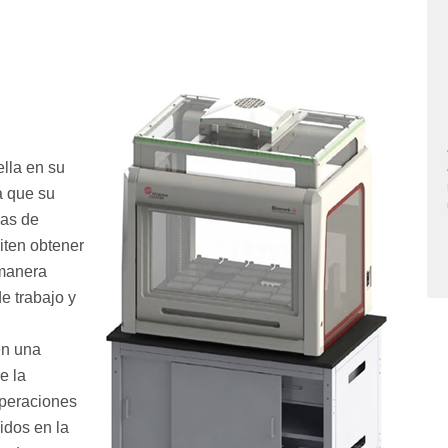
ella en su
a que su
das de
iten obtener
 manera
de trabajo y
en una
e la
 operaciones
idos en la