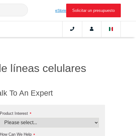
Solicitar un presupuesto
eStore
de líneas celulares
alk To An Expert
Product Interest
*
How Can We Help
*