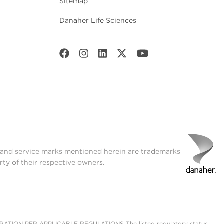
Sitemap
Danaher Life Sciences
t and service marks mentioned herein are trademarks
rty of their respective owners.
ON PER APPLICABLE REGULATIONS The listed regulatory status