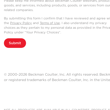
Please keep me informed about Beckman Coulter webinars, product
goods, and services, including products, goods, or services from ou
related companies.
By submitting this form I confirm that I have reviewed and agree w
the
Privacy Policy
and
Terms of Use
. I also understand my privacy
choices as they pertain to my personal data as provided in the Priv
Policy under “Your Privacy Choices”.
Submit
© 2000-2026 Beckman Coulter, Inc. All rights reserved. Beck
or registered trademarks of Beckman Coulter, Inc. in the Unite
NOT ALL PRODUCTS ARE AVAILABLE IN ALL COUNTRIES. PRODUCT AV