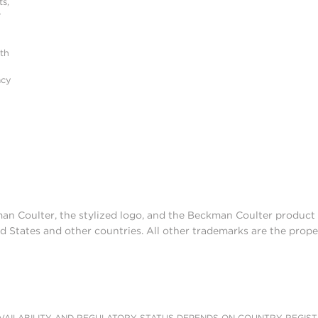
s,
r
ith
acy
man Coulter, the stylized logo, and the Beckman Coulter produc
d States and other countries. All other trademarks are the prope
AILABILITY AND REGULATORY STATUS DEPENDS ON COUNTRY REGISTRATI