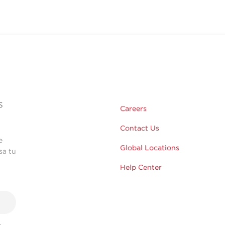
s
Careers
Contact Us
e
Global Locations
sa tu
Help Center