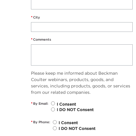
*
City
*
Comments
Please keep me informed about Beckman
Coulter webinars, products, goods, and
services, including products, goods, or services
from our related companies.
*
By Email:
I Consent
I DO NOT Consent
*
By Phone:
I Consent
I DO NOT Consent