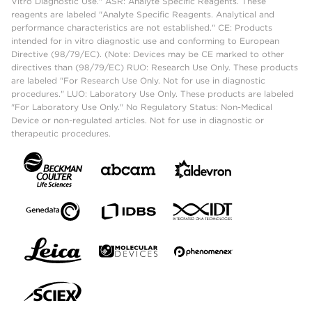
Vitro Diagnostic Use." ASR: Analyte Specific Reagents. These
reagents are labeled "Analyte Specific Reagents. Analytical and
performance characteristics are not established." CE: Products
intended for in vitro diagnostic use and conforming to European
Directive (98/79/EC). (Note: Devices may be CE marked to other
directives than (98/79/EC) RUO: Research Use Only. These products
are labeled "For Research Use Only. Not for use in diagnostic
procedures." LUO: Laboratory Use Only. These products are labeled
"For Laboratory Use Only." No Regulatory Status: Non-Medical
Device or non-regulated articles. Not for use in diagnostic or
therapeutic procedures.