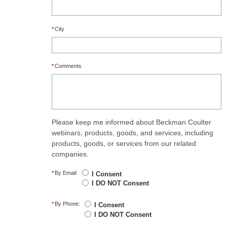
*
City
*
Comments
Please keep me informed about Beckman Coulter
webinars, products, goods, and services, including
products, goods, or services from our related
companies.
*
By Email:
I Consent
I DO NOT Consent
*
By Phone:
I Consent
I DO NOT Consent