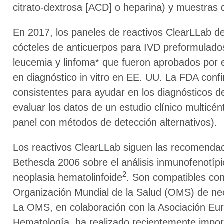
citrato-dextrosa [ACD] o heparina) y muestras de
En 2017, los paneles de reactivos ClearLLab de
cócteles de anticuerpos para IVD preformulado
leucemia y linfoma* que fueron aprobados por 
en diagnóstico in vitro en EE. UU. La FDA conf
consistentes para ayudar en los diagnósticos 
evaluar los datos de un estudio clínico multicé
panel con métodos de detección alternativos).
Los reactivos ClearLLab siguen las recomendac
Bethesda 2006 sobre el análisis inmunofenotípic
2
neoplasia hematolinfoide
. Son compatibles con 
Organización Mundial de la Salud (OMS) de neo
La OMS, en colaboración con la Asociación Eu
Hematología, ha realizado recientemente import