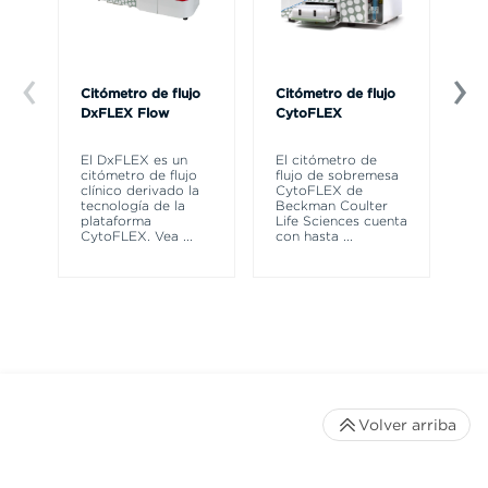
Citómetro de flujo
Citómetro de flujo
Ce
DxFLEX Flow
CytoFLEX
Th
sy
El DxFLEX es un
El citómetro de
un
citómetro de flujo
flujo de sobremesa
le
clínico derivado la
CytoFLEX de
ma
tecnología de la
Beckman Coulter
wa
plataforma
Life Sciences cuenta
CytoFLEX. Vea
...
con hasta
...
Volver arriba